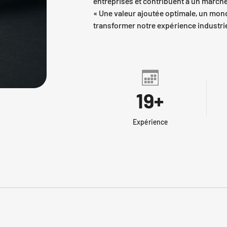
entreprises et contribuent à un marché
« Une valeur ajoutée optimale, un mond
transformer notre expérience industrie
20
+
Expérience