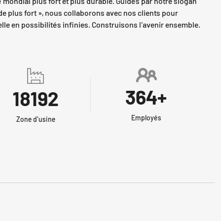
 mondial plus fort et plus durable. Guidés par notre slogan
e plus fort », nous collaborons avec nos clients pour
lle en possibilités infinies. Construisons l'avenir ensemble.
400
+
20000
Employés
Zone d'usine