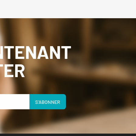
NTENANT
TER
S'ABONNER