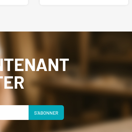
NTENANT
TER
S'ABONNER