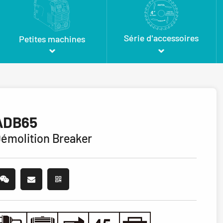
Série d'accessoires
Petites machines
ADB65
émolition Breaker