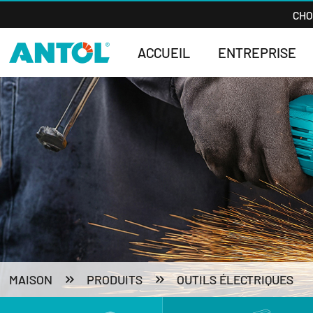
CHO
ACCUEIL
ENTREPRISE
Ensemble de clés à chocs sans fil Li-ion et sans balais
MAISON
PRODUITS
OUTILS ÉLECTRIQUES